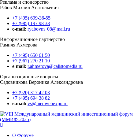
Реклама и спонсорство
Рябов Михаил Анатольевич
+7 (495) 699-36-55
+7 (985) 197 98 38
e-mail:
ryabovm_08@mail.ru
Информационное партнерство
Рамиля Ахмерова
+7 (495) 650 61 50
+7 (967) 270 21 10
e-mail:
r.ahmerova@calistomedia.ru
Организационные вопросы
Садовникова Вероника Александровна
+7 (920) 317 42 03
+7 (495) 694 38 82
e-mail:
vs@medwebexpo.ru
О Форуме