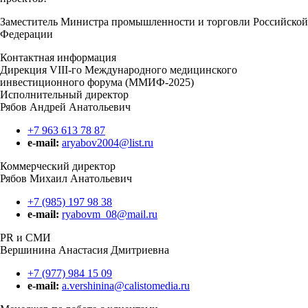
Заместитель Министра промышленности и торговли Российской
Федерации
Контактная информация
Дирекция VIII-го Международного медицинского
инвестиционного форума (ММИФ-2025)
Исполнительный директор
Рябов Андрей Анатольевич
+7 963 613 78 87
e-mail:
aryabov2004@list.ru
Коммерческий директор
Рябов Михаил Анатольевич
+7 (985) 197 98 38
e-mail:
ryabovm_08@mail.ru
PR и СМИ
Вершинина Анастасия Дмитриевна
+7 (977) 984 15 09
e-mail:
a.vershinina@calistomedia.ru